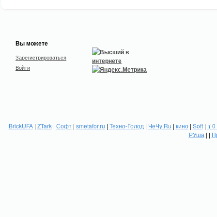
Вы можете
Зарегистрироваться
Войти
BrickUFA
|
ZTark
|
Софт
|
smetafor.ru
|
Техно-Голод
|
ЧеЧу.Ru
|
кино
|
Soft
|
:( 0
РУша
| |
П