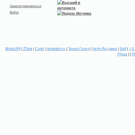
Зарегистрироваться
Войти
BrickUFA
|
ZTark
|
Софт
|
smetafor.ru
|
Техно-Голод
|
ЧеЧу.Ru
|
кино
|
Soft
|
:( 0
РУша
| |
П