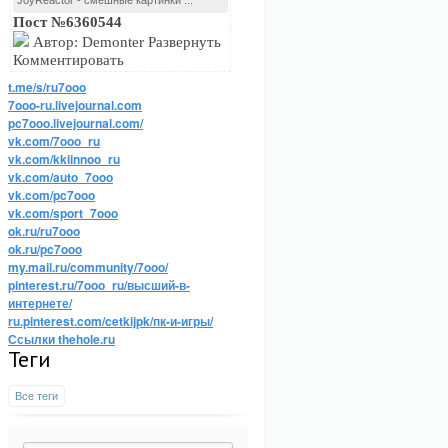
JoyReactor - смешные картинки ...
Пост №6360544
Автор: Demonter Развернуть
Комментировать
t.me/s/ru7ooo
7ooo-ru.livejournal.com
pc7ooo.livejournal.com/
vk.com/7ooo_ru
vk.com/kkiinnoo_ru
vk.com/auto_7ooo
vk.com/pc7ooo
vk.com/sport_7ooo
ok.ru/ru7ooo
ok.ru/pc7ooo
my.mail.ru/community/7ooo/
pinterest.ru/7ooo_ru/высший-в-
интернете/
ru.pinterest.com/cetkijpk/пк-и-игры/
Ссылки thehole.ru
Теги
Все теги