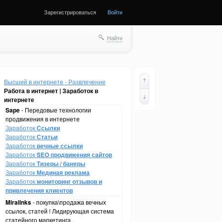
Зарегистрироваться
Войти
Найти
Высший в интернете - Развлечение
Работа в интернет | Заработок в
интернете
Sape
- Передовые технологии
продвижения в интернете
Заработок
Ссылки
Заработок
Статьи
Заработок
вечные ссылки
Заработок
SEO продвижения сайтов
Заработок
Тизеры / банеры
Заработок
Мединая реклама
Заработок
мониторинг отзывов и
привлечения клиентов
Miralinks
- покупка\продажа вечных
ссылок, статей ! Лидирующая система
статейного маркетинга .