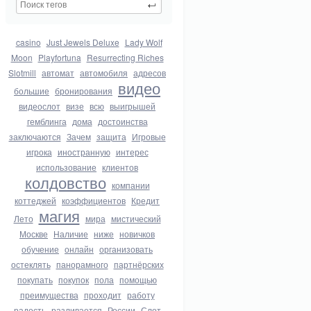
casino
Just Jewels Deluxe
Lady Wolf
Moon
Playfortuna
Resurrecting Riches
Slotmill
автомат
автомобиля
адресов
видео
большие
бронирования
видеослот
визе
всю
выигрышей
гемблинга
дома
достоинства
заключаются
Зачем
защита
Игровые
игрока
иностранную
интерес
использование
клиентов
колдовство
компании
коттеджей
коэффициентов
Кредит
магия
Лето
мира
мистический
Москве
Наличие
ниже
новичков
обучение
онлайн
организовать
остеклять
панорамного
партнёрских
покупать
покупок
пола
помощью
преимущества
проходит
работу
радость
разливается
России
Слот