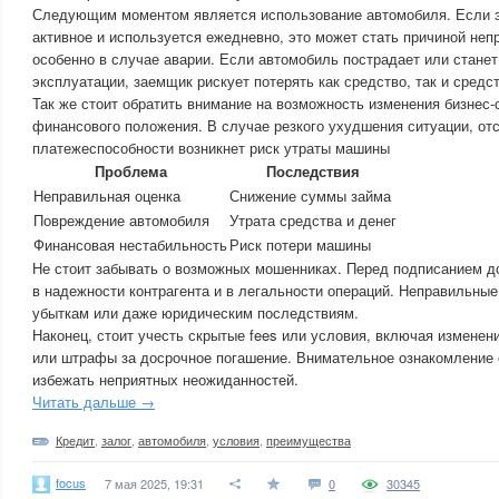
Следующим моментом является использование автомобиля. Если э
активное и используется ежедневно, это может стать причиной неп
особенно в случае аварии. Если автомобиль пострадает или стане
эксплуатации, заемщик рискует потерять как средство, так и средст
Так же стоит обратить внимание на возможность изменения бизнес
финансового положения. В случае резкого ухудшения ситуации, от
платежеспособности возникнет риск утраты машины
Проблема
Последствия
Неправильная оценка
Снижение суммы займа
Повреждение автомобиля
Утрата средства и денег
Финансовая нестабильность
Риск потери машины
Не стоит забывать о возможных мошенниках. Перед подписанием д
в надежности контрагента и в легальности операций. Неправильные
убыткам или даже юридическим последствиям.
Наконец, стоит учесть скрытые fees или условия, включая изменен
или штрафы за досрочное погашение. Внимательное ознакомление
избежать неприятных неожиданностей.
Читать дальше →
Кредит
,
залог
,
автомобиля
,
условия
,
преимущества
focus
7 мая 2025, 19:31
0
30345