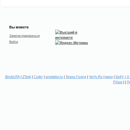
Вы можете
Зарегистрироваться
Войти
BrickUFA
|
ZTark
|
Софт
|
smetafor.ru
|
Техно-Голод
|
ЧеЧу.Ru
|
кино
|
Soft
|
:( 0
РУша
| |
П