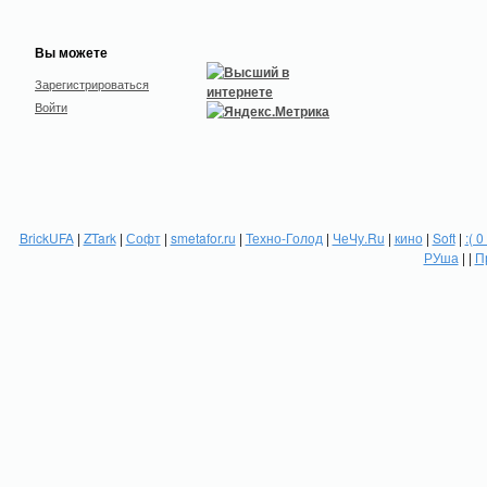
Вы можете
Зарегистрироваться
Войти
BrickUFA
|
ZTark
|
Софт
|
smetafor.ru
|
Техно-Голод
|
ЧеЧу.Ru
|
кино
|
Soft
|
:( 0
РУша
| |
П