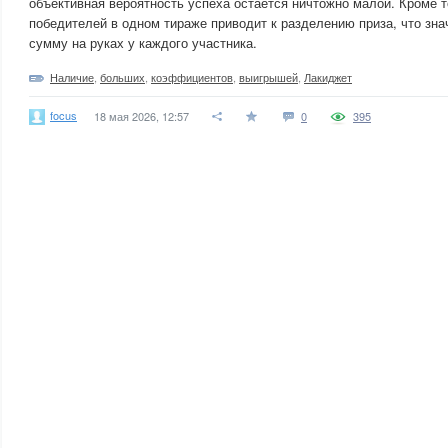
объективная вероятность успеха остается ничтожно малой. Кроме т
победителей в одном тираже приводит к разделению приза, что зн
сумму на руках у каждого участника.
Наличие
,
больших
,
коэффициентов
,
выигрышей
,
Лакиджет
focus
18 мая 2026, 12:57
0
395