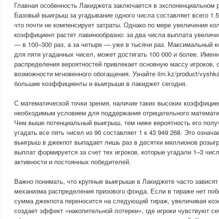
Главная особенность Лакиджета заключается в экспоненциальном 
Базовый выигрыш за угадывание одного числа составляет всего 1.5
что почти не компенсирует затраты. Однако по мере увеличения ко
коэффициент растет лавинообразно: за два числа выплата увеличив
— в 100–300 раз, а за четыре — уже в тысячи раз. Максимальный
для пяти угаданных чисел, может достигать 100 000 и более. Именн
распределения вероятностей привлекает основную массу игроков, 
возможности мгновенного обогащения. Узнайте iim.kz/product/vyshka-t
большие коэффициенты и выигрыши в лакиджет сегодня.
С математической точки зрения, наличие таких высоких коэффицие
необходимым условием для поддержания отрицательного математи
Чем выше потенциальный выигрыш, тем ниже вероятность его полу
угадать все пять чисел из 90 составляет 1 к 43 949 268. Это означа
выигрыш в джекпот выпадает лишь раз в десятки миллионов розыг
выплат формируется за счет тех игроков, которые угадали 1–3 чис
активности и постоянных победителей.
Важно понимать, что крупные выигрыши в Лакиджете часто зависят н
механизма распределения призового фонда. Если в тираже нет поб
сумма джекпота переносится на следующий тираж, увеличивая ко
создает эффект «накопительной лотереи», где игроки чувствуют се