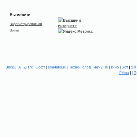
Вы можете
Зарегистрироваться
Войти
BrickUFA
|
ZTark
|
Софт
|
smetafor.ru
|
Техно-Голод
|
ЧеЧу.Ru
|
кино
|
Soft
|
:( 0
РУша
| |
П